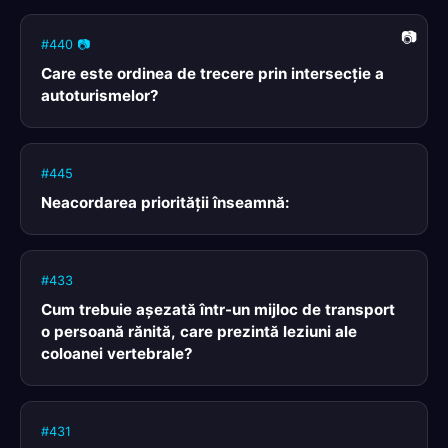
#440 📷
Care este ordinea de trecere prin intersecţie a
autoturismelor?
#445
Neacordarea priorităţii înseamnă:
#433
Cum trebuie aşezată într-un mijloc de transport
o persoană rănită, care prezintă leziuni ale
coloanei vertebrale?
#431