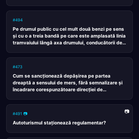
#494
Pe drumul public cu cel mult două benzi pe sens
şi cu o a treia bandă pe care este amplasată linia
tramvaiului lângă axa drumului, conducătorii de
vehicule:
#473
Cum se sancţionează depăşirea pe partea
dreaptă a sensului de mers, fără semnalizare şi
încadrare corespunzătoare direcţiei de
deplasare?
#491 📷
Autoturismul staţionează regulamentar?