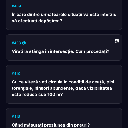
#409
În care dintre următoarele situaţii vă este interzis
să efectuaţi depăşirea?
#408 📷
Viraţi la stânga în intersecţie. Cum procedaţi?
#410
Cu ce viteză veţi circula în condiţii de ceaţă, ploi
torenţiale, ninsori abundente, dacă vizibilitatea
este redusă sub 100 m?
#418
Când măsuraţi presiunea din pneuri?