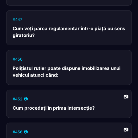
#447
Cum veţi parca regulamentar într-o piaţă cu sens
giratoriu?
#450
Poliţistul rutier poate dispune imobilizarea unui
vehicul atunci când:
#452 📷
Cum procedaţi în prima intersecţie?
#456 📷