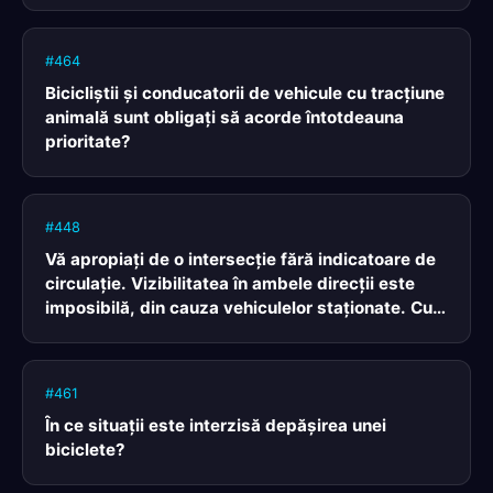
#464
Bicicliştii şi conducatorii de vehicule cu tracţiune
animală sunt obligaţi să acorde întotdeauna
prioritate?
#448
Vă apropiaţi de o intersecţie fără indicatoare de
circulaţie. Vizibilitatea în ambele direcţii este
imposibilă, din cauza vehiculelor staţionate. Cum
procedaţi?
#461
În ce situaţii este interzisă depăşirea unei
biciclete?