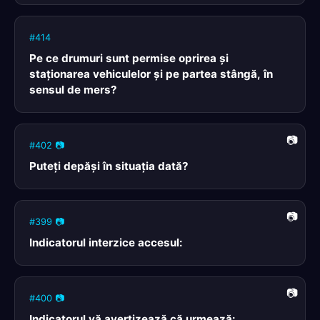
#414
Pe ce drumuri sunt permise oprirea şi
staţionarea vehiculelor şi pe partea stângă, în
sensul de mers?
#402 📷
Puteţi depăşi în situaţia dată?
#399 📷
Indicatorul interzice accesul:
#400 📷
Indicatorul vă avertizează că urmează: