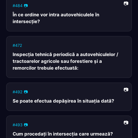
#484 📷
În ce ordine vor intra autovehiculele în
intersecţie?
#472
Inspecția tehnică periodică a autovehiculelor /
tractoarelor agricole sau forestiere și a
remorcilor trebuie efectuată:
#492 📷
Se poate efectua depăşirea în situaţia dată?
#493 📷
Cum procedaţi în intersecţia care urmează?