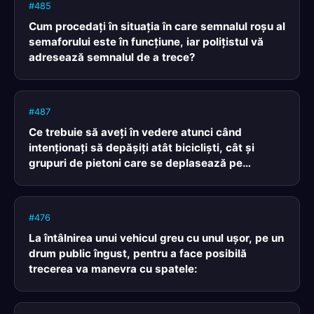
#485
Cum procedaţi în situaţia în care semnalul roşu al
semaforului este în funcţiune, iar poliţistul vă
adresează semnalul de a trece?
#487
Ce trebuie să aveţi în vedere atunci când
intenţionaţi să depăşiţi atât biciclişti, cât şi
grupuri de pietoni care se deplasează pe
carosabil?
#476
La întâlnirea unui vehicul greu cu unul uşor, pe un
drum public îngust, pentru a face posibilă
trecerea va manevra cu spatele: