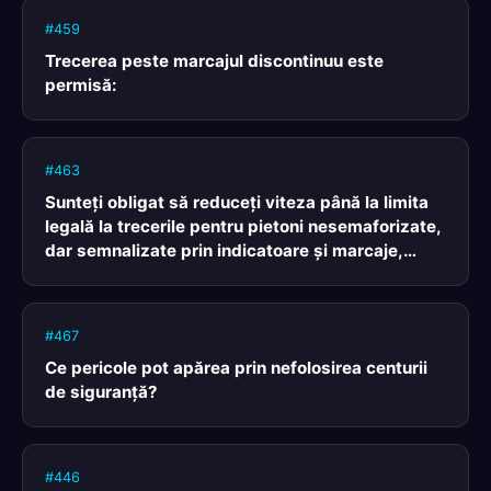
#459
Trecerea peste marcajul discontinuu este
permisă:
#463
Sunteţi obligat să reduceţi viteza până la limita
legală la trecerile pentru pietoni nesemaforizate,
dar semnalizate prin indicatoare şi marcaje,
dacă:
#467
Ce pericole pot apărea prin nefolosirea centurii
de siguranţă?
#446