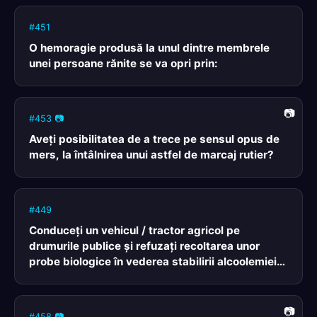
#451
O hemoragie produsă la unul dintre membrele
unei persoane rănite se va opri prin:
#453 📷
Aveţi posibilitatea de a trece pe sensul opus de
mers, la întâlnirea unui astfel de marcaj rutier?
#449
Conduceţi un vehicul / tractor agricol pe
drumurile publice şi refuzaţi recoltarea unor
probe biologice în vederea stabilirii alcoolemiei.
Veţi fi pedepsit penal?
#458 📷