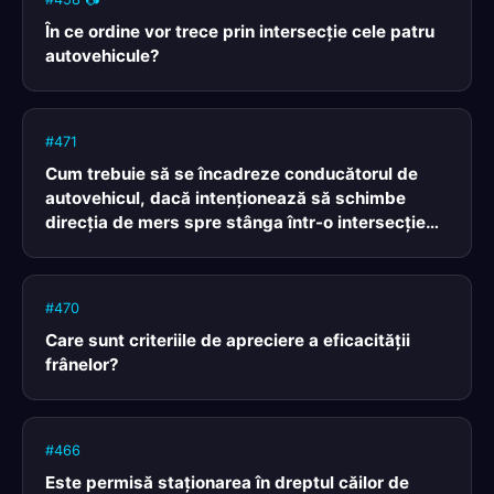
În ce ordine vor trece prin intersecţie cele patru
autovehicule?
#471
Cum trebuie să se încadreze conducătorul de
autovehicul, dacă intenţionează să schimbe
direcţia de mers spre stânga într-o intersecţie
prin care circulă şi tramvaie, iar spaţiul dintre
şina din dreapta şi bordura trotuarului permite
deplasarea vehiculelor doar pe un singur rând?
#470
Care sunt criteriile de apreciere a eficacităţii
frânelor?
#466
Este permisă staţionarea în dreptul căilor de