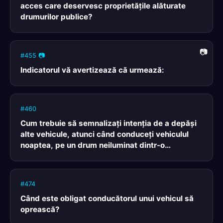
acces care deservesc proprietăţile alăturate
drumurilor publice?
#455 📷
Indicatorul vă avertizează că urmează:
#460
Cum trebuie să semnalizaţi intenţia de a depăşi
alte vehicule, atunci când conduceţi vehiculul
noaptea, pe un drum neiluminat dintr-o
localitate?
#474
Când este obligat conducătorul unui vehicul să
oprească?