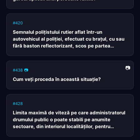
#420
Semnalul poliţistului rutier aflat într-un
autovehicul al poliţiei, efectuat cu braţul, cu sau
fără baston reflectorizant, scos pe partea
laterală dreaptă a vehiculului, semnifică:
#438 📷
Cum veţi proceda în această situaţie?
#428
Limita maximă de viteză pe care administratorul
drumului public o poate stabili pe anumite
sectoare, din interiorul localităţilor, pentru
autovehiculele din categoriile A şi B, nu poate fi