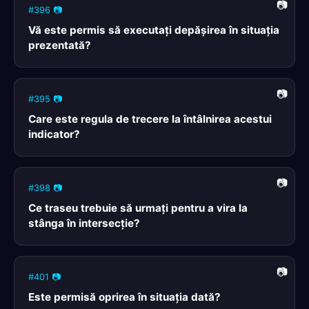
#396 📷
Vă este permis să executaţi depăşirea în situaţia
prezentată?
#395 📷
Care este regula de trecere la întâlnirea acestui
indicator?
#398 📷
Ce traseu trebuie să urmaţi pentru a vira la
stânga în intersecţie?
#401 📷
Este permisă oprirea în situaţia dată?