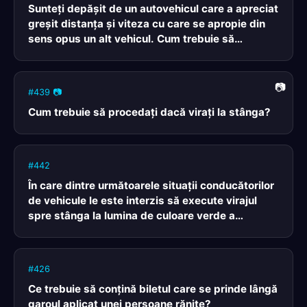
Sunteţi depăşit de un autovehicul care a apreciat
greşit distanţa şi viteza cu care se apropie din
sens opus un alt vehicul. Cum trebuie să
procedaţi pentru a evita un accident rutier?
#439 📷
Cum trebuie să procedaţi dacă viraţi la stânga?
#442
În care dintre următoarele situaţii conducătorilor
de vehicule le este interzis să execute virajul
spre stânga la lumina de culoare verde a
semaforului electric?
#426
Ce trebuie să conţină biletul care se prinde lângă
garoul aplicat unei persoane rănite?