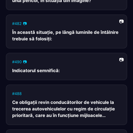
unui pericol, în situaţia din imagine?
#482 📷
În această situaţie, pe lângă luminile de întâlnire
trebuie să folosiţi:
#490 📷
Indicatorul semnifică:
#488
Ce obligaţii revin conducătorilor de vehicule la
trecerea autovehiculelor cu regim de circulaţie
prioritară, care au în funcţiune mijloacele
speciale de avertizare luminoasă de culoare
albastră şi pe cele de avertizare sonoră?