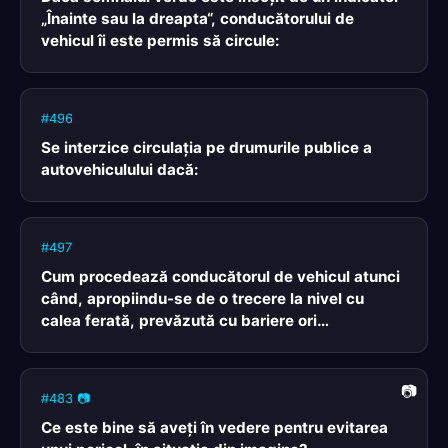
„Înainte sau la dreapta“, conducătorului de
vehicul îi este permis să circule:
#496
Se interzice circulaţia pe drumurile publice a
autovehiculului dacă:
#497
Cum procedează conducătorul de vehicul atunci
când, apropiindu-se de o trecere la nivel cu
calea ferată, prevăzută cu bariere ori
semibariere, cele două lumini roșii funcționează
intermitent-alternativ?
#483 📷
Ce este bine să aveţi în vedere pentru evitarea