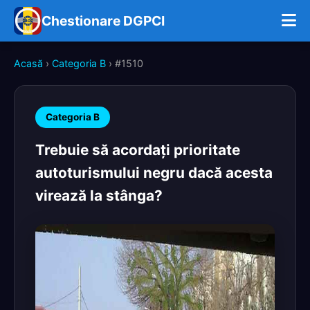
Chestionare DGPCI
Acasă
›
Categoria B
› #1510
Categoria B
Trebuie să acordaţi prioritate
autoturismului negru dacă acesta
virează la stânga?