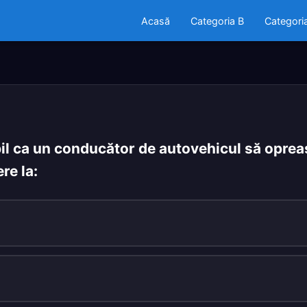
Acasă
Categoria B
Categori
l ca un conducător de autovehicul să oprea
re la: