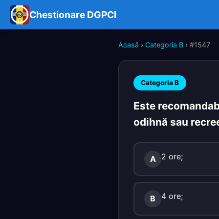
Chestionare DGPCI
Acasă
›
Categoria B
› #1547
Categoria B
Este recomandabi
odihnă sau recree
2 ore;
A
4 ore;
B