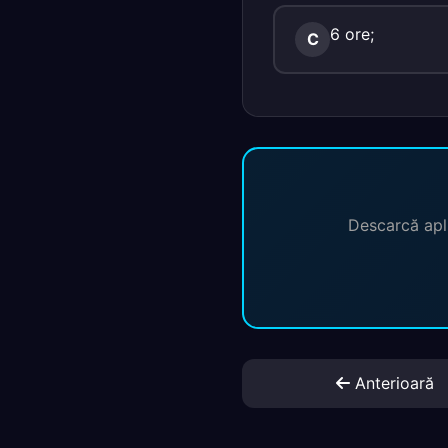
6 ore;
C
Descarcă apli
Anterioară