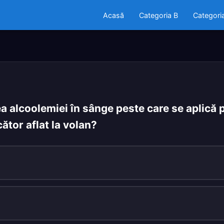
Acasă
Categoria B
Categori
ea alcoolemiei în sânge peste care se aplică
tor aflat la volan?