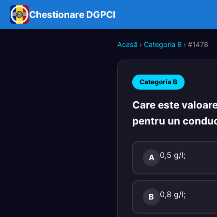
Chestionare DGPCI
Acasă
›
Categoria B
› #1478
Categoria B
Care este valoar
pentru un conducă
0,5 g/l;
A
0,8 g/l;
B