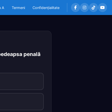
a A
Termeni
Confidențialitate
 pedeapsa penală