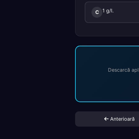
1 g/l.
C
Descarcă apli
Anterioară