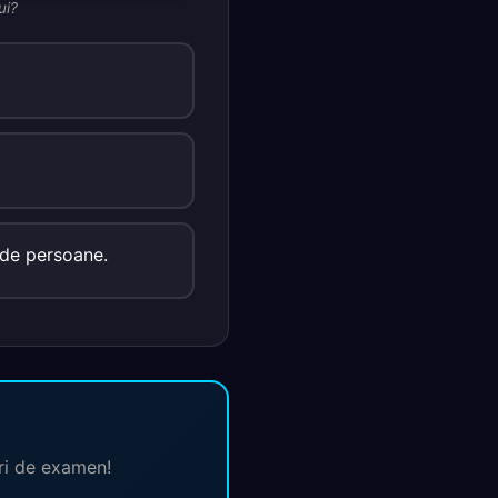
ui?
c de persoane.
ări de examen!