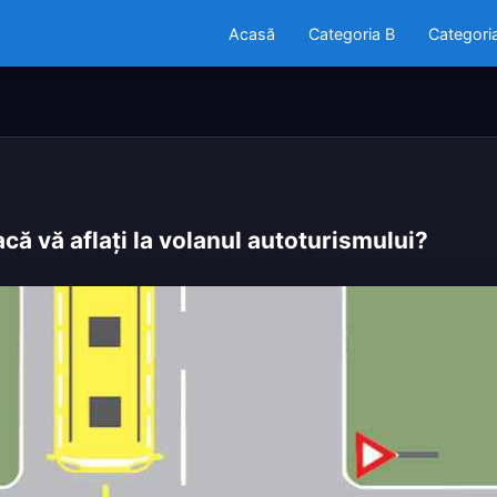
Acasă
Categoria B
Categori
ă vă aflaţi la volanul autoturismului?