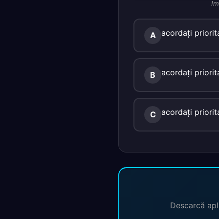
Im
acordaţi priorit
A
acordaţi priorit
B
acordaţi priorit
C
Descarcă apli