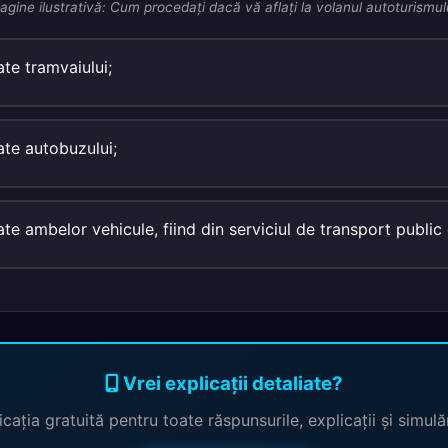
agine ilustrativă: Cum procedaţi dacă vă aflaţi la volanul autoturismul
ate tramvaiului;
ate autobuzului;
ate ambelor vehicule, fiind din serviciul de transport publi
Vrei explicații detaliate?
cația gratuită pentru toate răspunsurile, explicații și simul