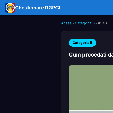
Chestionare DGPCI
Acasă
›
Categoria B
› #543
Categoria B
Cum procedaţi dac