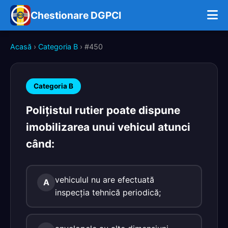
Chestionare DGPCI
Acasă
›
Categoria B
› #450
Categoria B
Poliţistul rutier poate dispune
imobilizarea unui vehicul atunci
când:
vehiculul nu are efectuată
A
inspecţia tehnică periodică;