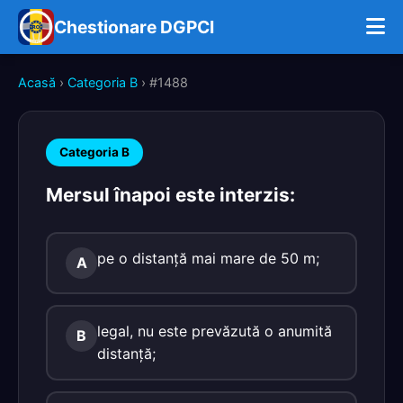
Chestionare DGPCI
Acasă
›
Categoria B
› #1488
Categoria B
Mersul înapoi este interzis:
pe o distanţă mai mare de 50 m;
A
legal, nu este prevăzută o anumită
B
distanţă;