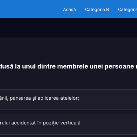
Acasă
Categoria B
Categori
usă la unul dintre membrele unei persoane r
nii, pansarea şi aplicarea atelelor;
ului accidentat în poziţie verticală;