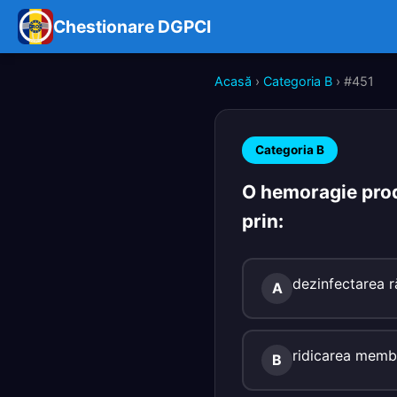
Chestionare DGPCI
Acasă
›
Categoria B
› #451
Categoria B
O hemoragie prod
prin:
dezinfectarea ră
A
ridicarea membr
B