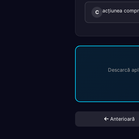
acţiunea compre
C
Descarcă apli
Anterioară