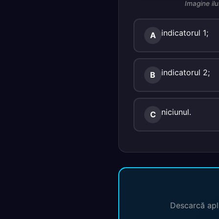
Imagine ilu
indicatorul 1;
A
indicatorul 2;
B
niciunul.
C
Descarcă apli