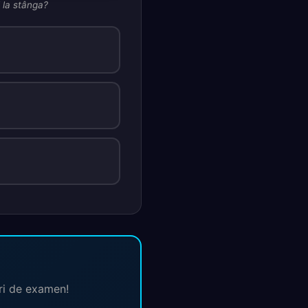
l la stânga?
ări de examen!