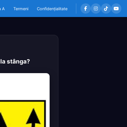
a A
Termeni
Confidențialitate
 la stânga?