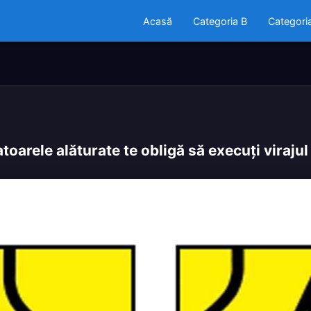
Acasă
Categoria B
Categori
toarele alăturate te obligă să execuţi virajul