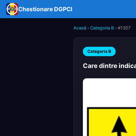
Chestionare DGPCI
Acasă
›
Categoria B
› #1307
Categoria B
Care dintre indica