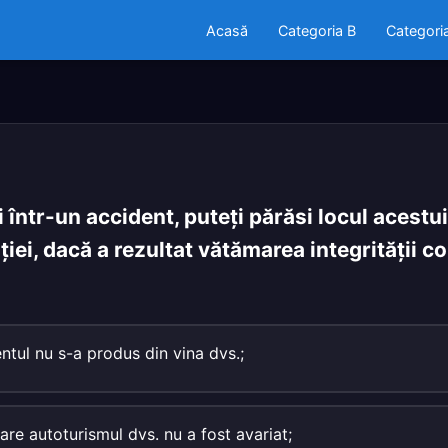
Acasă
Categoria B
Categori
i într-un accident, puteţi părăsi locul acestu
ţiei, dacă a rezultat vătămarea integrităţii c
ntul nu s-a produs din vina dvs.;
care autoturismul dvs. nu a fost avariat;