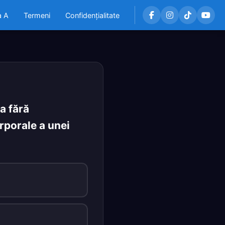
a A
Termeni
Confidențialitate
ia fără
orporale a unei