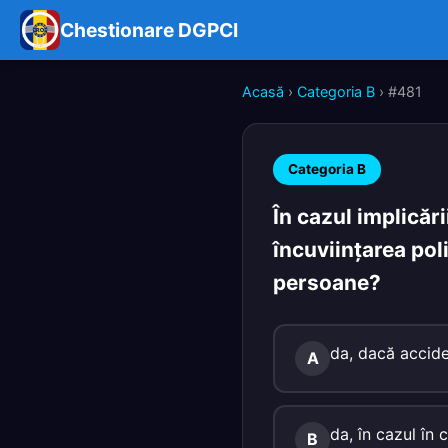
Chestionare DGPCI
Acasă
›
Categoria B
› #481
Categoria B
În cazul implicări
încuviinţarea poli
persoane?
da, dacă accide
A
da, în cazul în 
B