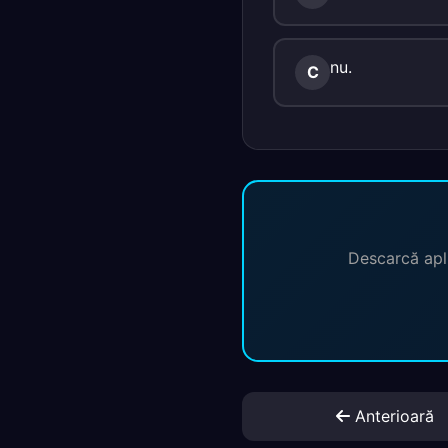
nu.
C
Descarcă apli
Anterioară