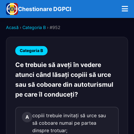
Chestionare DGPCI
Acasă
›
Categoria B
› #952
Categoria B
Ce trebuie să aveţi în vedere
atunci când lăsaţi copiii să urce
sau să coboare din autoturismul
pe care îl conduceţi?
copiii trebuie invitaţi să urce sau
A
să coboare numai pe partea
dinspre trotuar;