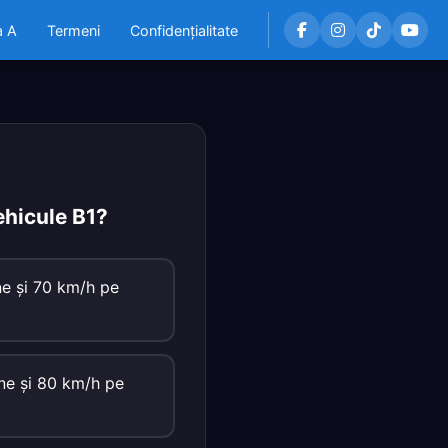
a A
Termeni
Confidențialitate
ehicule B1?
ne şi 70 km/h pe
ne şi 80 km/h pe