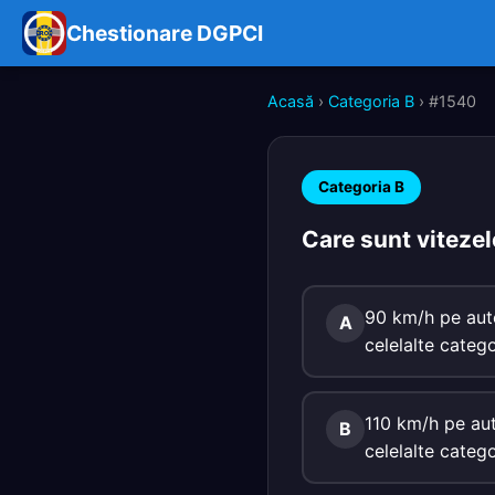
Chestionare DGPCI
Acasă
›
Categoria B
› #1540
Categoria B
Care sunt viteze
90 km/h pe aut
A
celelalte catego
110 km/h pe aut
B
celelalte catego