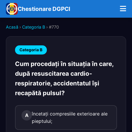
Chestionare DGPCI
Acasă
›
Categoria B
› #770
Categoria B
Cum procedaţi în situaţia în care,
după resuscitarea cardio-
respiratorie, accidentatul îşi
recapătă pulsul?
încetaţi compresiile exterioare ale
A
pieptului;