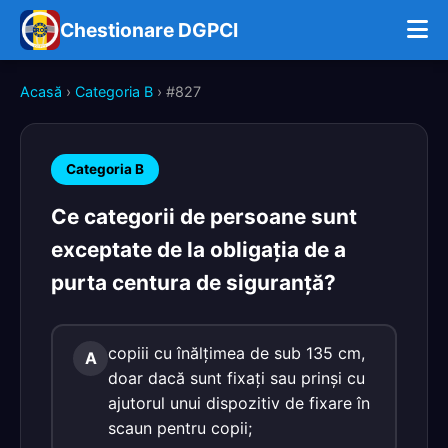
Chestionare DGPCI
Acasă
›
Categoria B
› #827
Categoria B
Ce categorii de persoane sunt
exceptate de la obligaţia de a
purta centura de siguranţă?
copiii cu înălțimea de sub 135 cm,
A
doar dacă sunt fixați sau prinși cu
ajutorul unui dispozitiv de fixare în
scaun pentru copii;