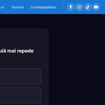
a A
Termeni
Confidențialitate
culă mai repede