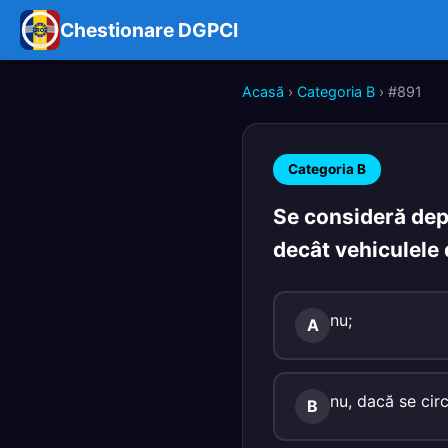
Chestionare DGPCI
Acasă
›
Categoria B
› #891
Categoria B
Se consideră depă
decât vehiculele 
nu;
A
nu, dacă se cir
B