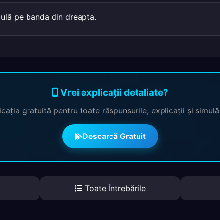
culă pe banda din dreapta.
Vrei explicații detaliate?
cația gratuită pentru toate răspunsurile, explicații și simul
Descarcă Gratuit
Toate Întrebările