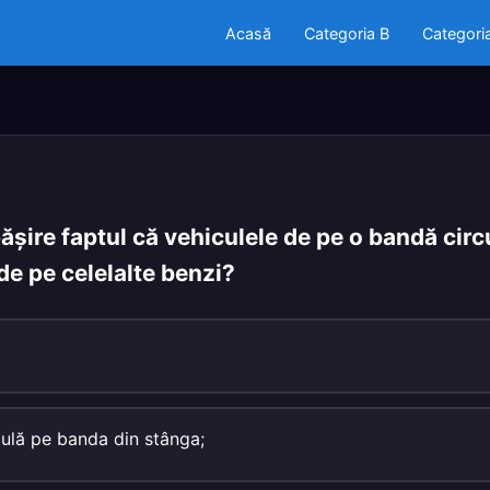
Acasă
Categoria B
Categori
şire faptul că vehiculele de pe o bandă cir
de pe celelalte benzi?
culă pe banda din stânga;