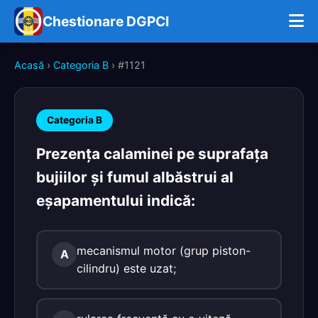
Chestionare DGPCI
Acasă
›
Categoria B
› #1121
Categoria B
Prezenţa calaminei pe suprafaţa
bujiilor şi fumul albăstrui al
eşapamentului indică:
mecanismul motor (grup piston-
A
cilindru) este uzat;