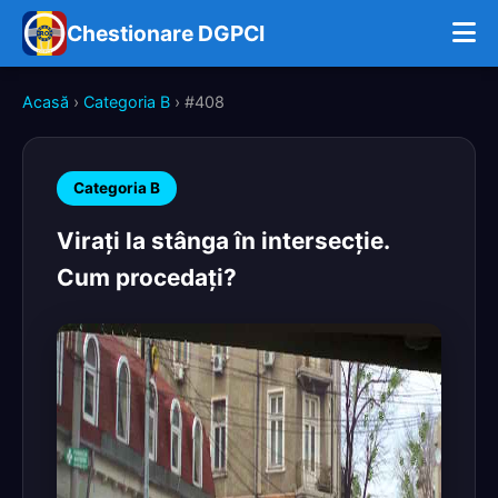
Chestionare DGPCI
Acasă
›
Categoria B
› #408
Categoria B
Viraţi la stânga în intersecţie.
Cum procedaţi?