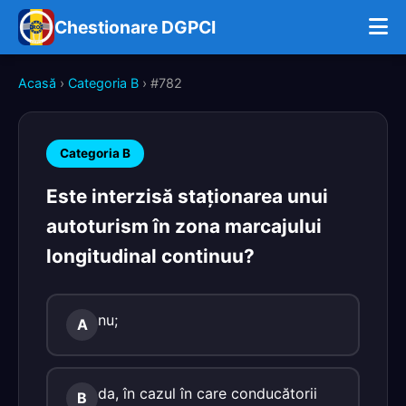
Chestionare DGPCI
Acasă
›
Categoria B
› #782
Categoria B
Este interzisă staţionarea unui
autoturism în zona marcajului
longitudinal continuu?
nu;
A
da, în cazul în care conducătorii
B