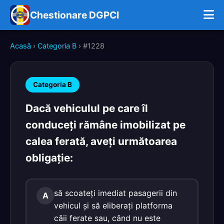
Chestionare DGPCI
Acasă
›
Categoria B
› #1228
Categoria B
Dacă vehiculul pe care îl
conduceți rămâne imobilizat pe
calea ferată, aveți următoarea
obligație:
să scoateți imediat pasagerii din
A
vehicul și să eliberați platforma
căii ferate sau, când nu este