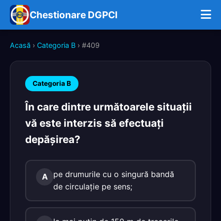
Chestionare DGPCI
Acasă
›
Categoria B
› #409
Categoria B
În care dintre următoarele situaţii
vă este interzis să efectuaţi
depăşirea?
pe drumurile cu o singură bandă
A
de circulaţie pe sens;