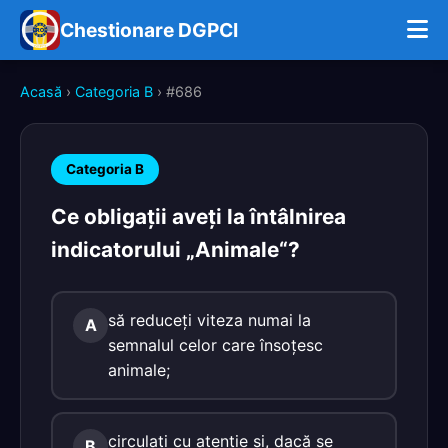
Chestionare DGPCI
Acasă
›
Categoria B
› #686
Categoria B
Ce obligaţii aveţi la întâlnirea
indicatorului „Animale“?
să reduceţi viteza numai la
A
semnalul celor care însoţesc
animale;
circulaţi cu atenţie şi, dacă se
B