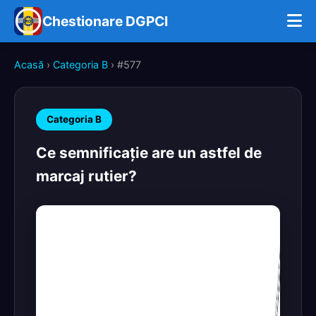
Chestionare DGPCI
Acasă
›
Categoria B
› #577
Categoria B
Ce semnificaţie are un astfel de
marcaj rutier?