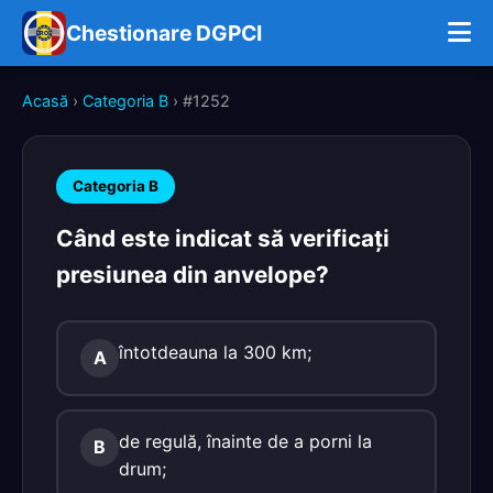
Chestionare DGPCI
Acasă
›
Categoria B
› #1252
Categoria B
Când este indicat să verificaţi
presiunea din anvelope?
întotdeauna la 300 km;
A
de regulă, înainte de a porni la
B
drum;