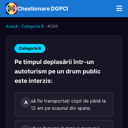
Chestionare DGPCI
Acasă
›
Categoria B
› #589
Categoria B
Pe timpul deplasării într-un
autoturism pe un drum public
este interzis:
să fie transportaţi copii de până la
A
12 ani pe scaunul din spate;