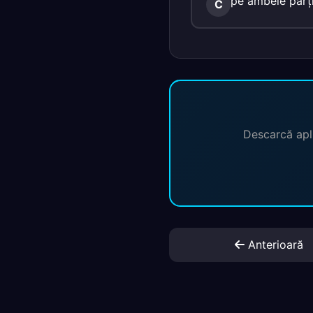
pe ambele părţi
C
Descarcă apli
Anterioară