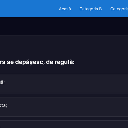
Acasă
Categoria B
Categori
rs se depăşesc, de regulă:
gă;
ptă;