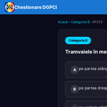
Chestionare DGPCI
Acasă
›
Categoria B
› #1313
Categoria B
Tramvaiele în me
pe partea stân
A
pe partea drea
B