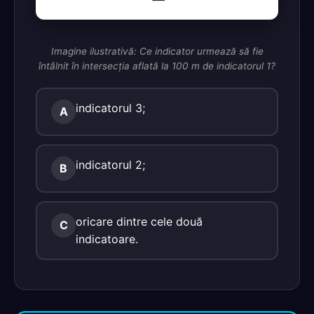
Imagine ilustrativă: Ce indicator urmează să fie
întâlnit în intersecţia aflată la 100 m de indicatorul 1?
indicatorul 3;
A
indicatorul 2;
B
oricare dintre cele două
C
indicatoare.