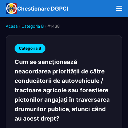
Chestionare DGPCI
Acasă
›
Categoria B
› #1438
Categoria B
Cum se sancționează
neacordarea priorității de către
conducătorii de autovehicule /
tractoare agricole sau forestiere
pietonilor angajați în traversarea
drumurilor publice, atunci când
au acest drept?