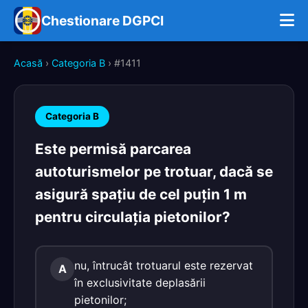
Chestionare DGPCI
Acasă
›
Categoria B
› #1411
Categoria B
Este permisă parcarea
autoturismelor pe trotuar, dacă se
asigură spaţiu de cel puţin 1 m
pentru circulaţia pietonilor?
nu, întrucât trotuarul este rezervat
A
în exclusivitate deplasării
pietonilor;