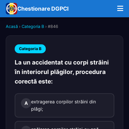
Chestionare DGPCI
Acasă
›
Categoria B
› #846
Categoria B
La un accidentat cu corpi străini
în interiorul plăgilor, procedura
corectă este:
extragerea corpilor străini din
A
plăgi;