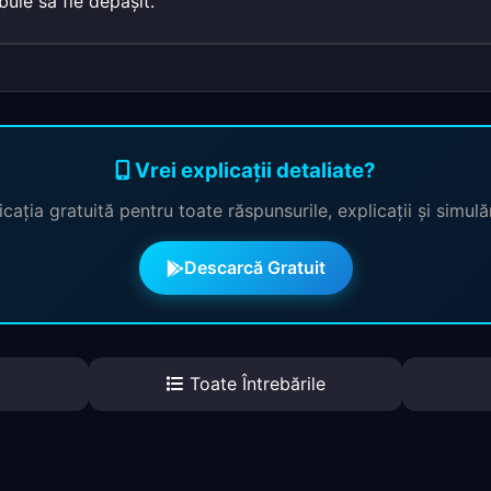
buie să fie depăşit.
Vrei explicații detaliate?
cația gratuită pentru toate răspunsurile, explicații și simul
Descarcă Gratuit
Toate Întrebările