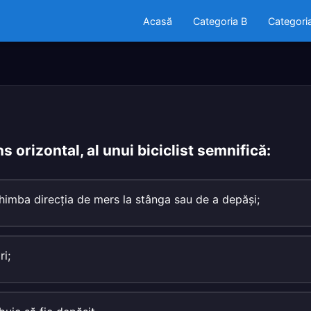
Acasă
Categoria B
Categori
ns orizontal, al unui biciclist semnifică:
chimba direcţia de mers la stânga sau de a depăşi;
ri;