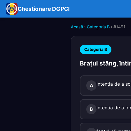
Chestionare DGPCI
Acasă
›
Categoria B
› #1491
Categoria B
Braţul stâng, înti
intenţia de a s
A
intenţia de a op
B