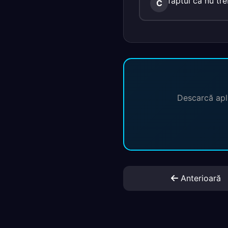
faptul că nu tre
C
Descarcă apli
Anterioară