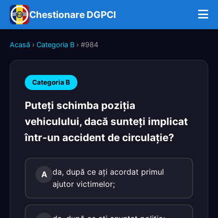
Chestionare DGPCI
Acasă
›
Categoria B
› #984
Categoria B
Puteți schimba poziția
vehiculului, dacă sunteți implicat
într-un accident de circulație?
da, după ce ați acordat primul
A
ajutor victimelor;