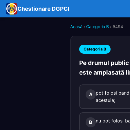
Chestionare DGPCI
Acasă
›
Categoria B
› #494
Categoria B
Pe drumul public 
este amplasată li
pot folosi band
A
acestuia;
nu pot folosi b
B