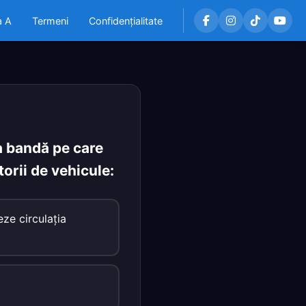
a A
Termeni
Confidențialitate
ia bandă pe care
orii de vehicule:
ze circulaţia