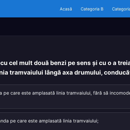
Acasă
Categoria B
Categori
cu cel mult două benzi pe sens şi cu o a tre
nia tramvaiului lângă axa drumului, conducăt
a pe care este amplasată linia tramvaiului, fără să incomode
anda pe care este amplasată linia tramvaiului;