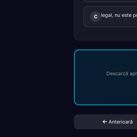
legal, nu este p
C
Descarcă apli
Anterioară