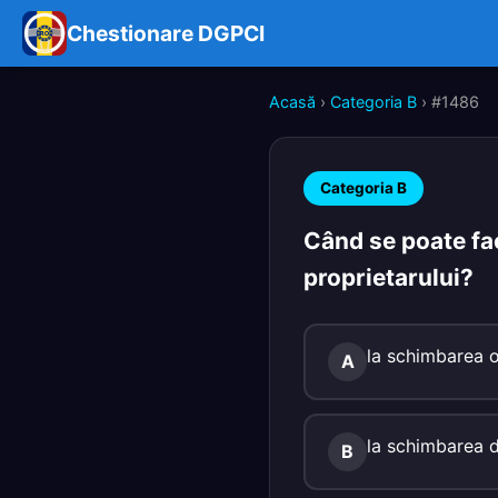
Chestionare DGPCI
Acasă
›
Categoria B
› #1486
Categoria B
Când se poate fac
proprietarului?
la schimbarea or
A
la schimbarea do
B