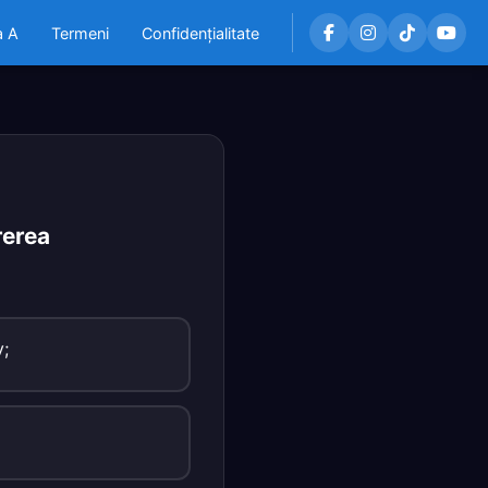
a A
Termeni
Confidențialitate
rerea
v;