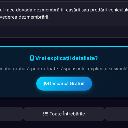
ul face dovada dezmembrării, casării sau predării vehiculului
n vederea dezmembrării.
Vrei explicații detaliate?
cația gratuită pentru toate răspunsurile, explicații și simul
Descarcă Gratuit
Toate Întrebările