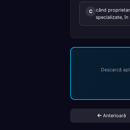
când proprietar
C
specializate, î
Descarcă apli
Anterioară