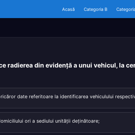
Acasă
Categoria B
Categori
e radierea din evidenţă a unui vehicul, la ce
icăror date referitoare la identificarea vehiculului respecti
miciliului ori a sediului unităţii deţinătoare;