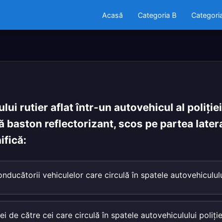
Acasă
Categoria B
Categori
lui rutier aflat într-un autovehicul al poliţie
ră baston reflectorizant, scos pe partea later
ifică:
nducătorii vehiculelor care circulă în spatele autovehiculului
i de către cei care circulă în spatele autovehiculului poliţie