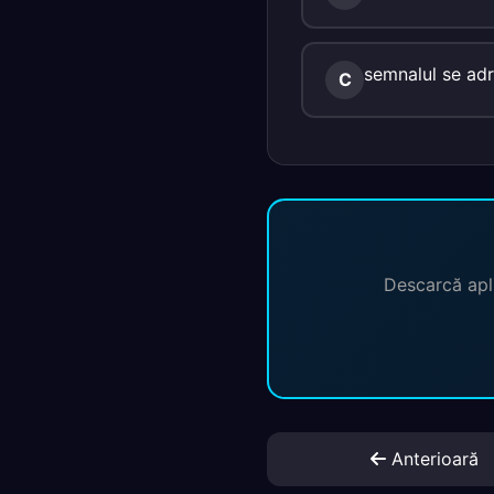
semnalul se adr
C
Descarcă apli
Anterioară