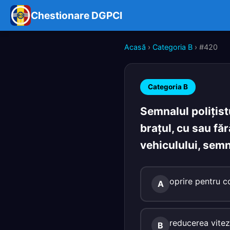
Chestionare DGPCI
Acasă
›
Categoria B
› #420
Categoria B
Semnalul poliţistu
braţul, cu sau fă
vehiculului, semn
oprire pentru co
A
reducerea viteze
B