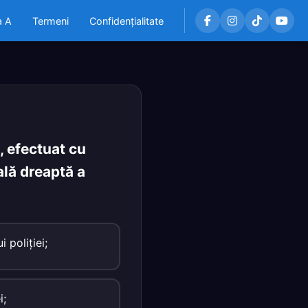
a A
Termeni
Confidențialitate
i, efectuat cu
ală dreaptă a
 poliţiei;
i;