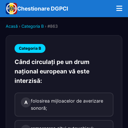
Chestionare DGPCI
Acasă
›
Categoria B
› #863
Categoria B
Când circulaţi pe un drum
naţional european vă este
interzisă:
folosirea mijloacelor de averizare
A
sonoră;