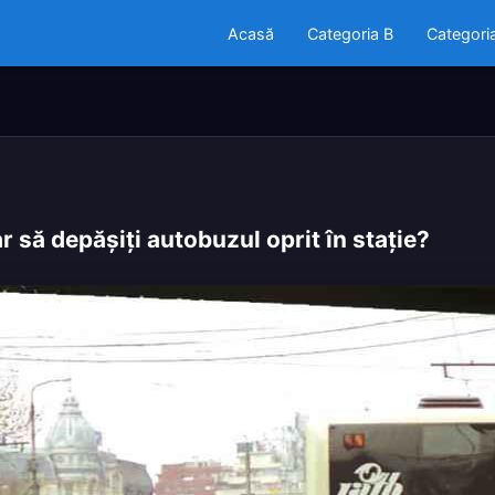
Acasă
Categoria B
Categori
 să depăşiţi autobuzul oprit în staţie?