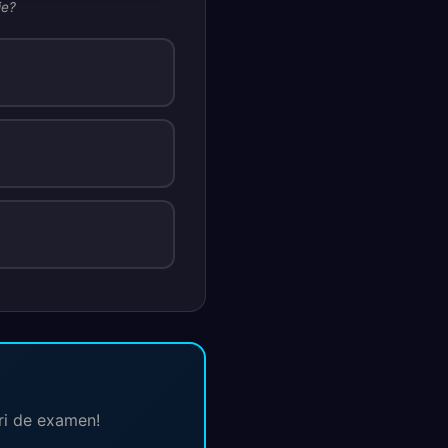
ie?
ări de examen!