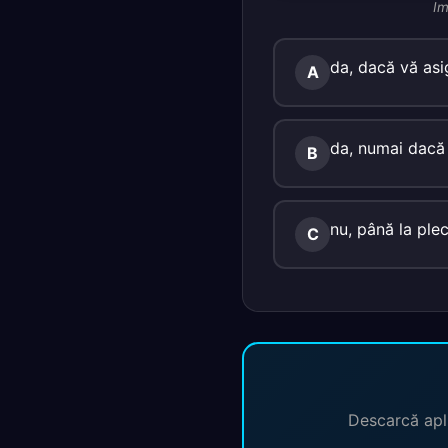
Im
da, dacă vă asig
A
da, numai dacă 
B
nu, până la plec
C
Descarcă apli