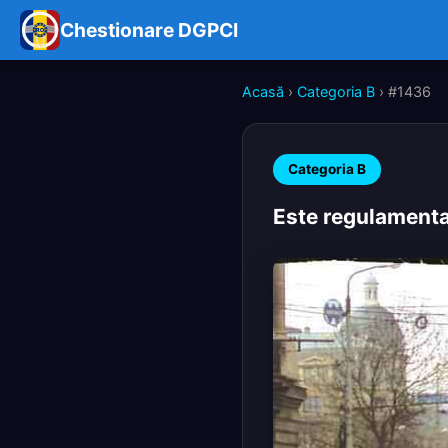
Chestionare DGPCI
Acasă
›
Categoria B
› #1436
Categoria B
Este regulamentar