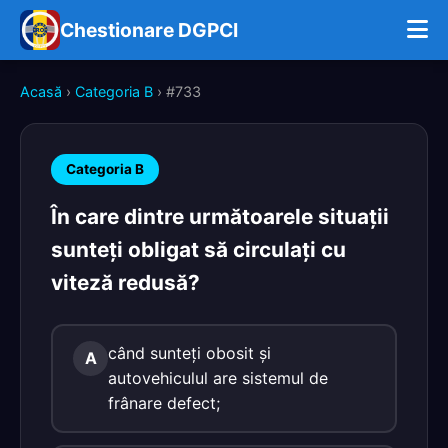
Chestionare DGPCI
Acasă
›
Categoria B
› #733
Categoria B
În care dintre următoarele situaţii
sunteţi obligat să circulaţi cu
viteză redusă?
când sunteţi obosit şi
A
autovehiculul are sistemul de
frânare defect;