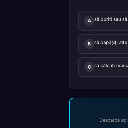
să opriţi sau să
A
să depăşiţi alte
B
să călcaţi marca
C
Descarcă apli