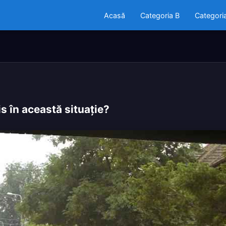
Acasă
Categoria B
Categori
is în această situaţie?