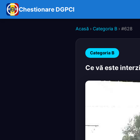
Chestionare DGPCI
Acasă
›
Categoria B
› #628
Categoria B
Ce vă este interz