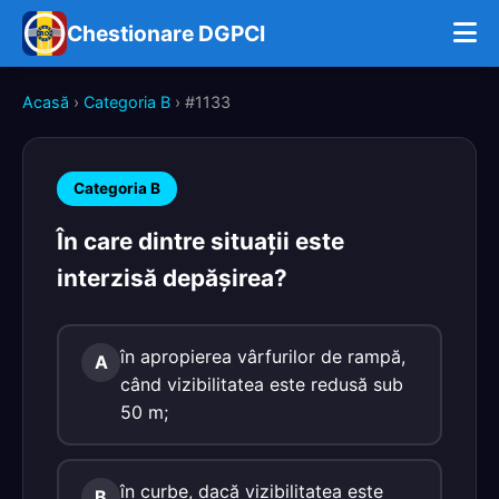
Chestionare DGPCI
Acasă
›
Categoria B
› #1133
Categoria B
În care dintre situaţii este
interzisă depăşirea?
în apropierea vârfurilor de rampă,
A
când vizibilitatea este redusă sub
50 m;
în curbe, dacă vizibilitatea este
B