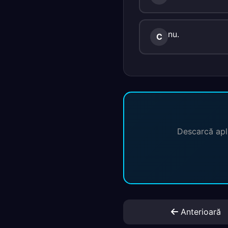
nu.
C
Descarcă apli
Anterioară