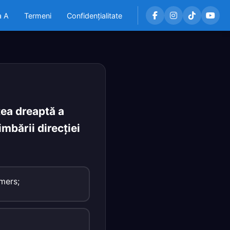
a A
Termeni
Confidențialitate
ea dreaptă a
mbării direcţiei
 mers;