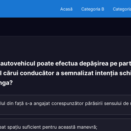
Acasă
Categoria B
Categori
autovehicul poate efectua depăşirea pe part
l cărui conducător a semnalizat intenţia schi
ânga?
lul din faţă s-a angajat corespunzător părăsirii sensului de
eat spaţiu suficient pentru această manevră;