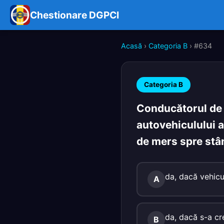
Chestionare DGPCI
Acasă
›
Categoria B
› #634
Categoria B
Conducătorul de 
autovehiculului a
de mers spre st
da, dacă vehicu
A
da, dacă s-a cr
B