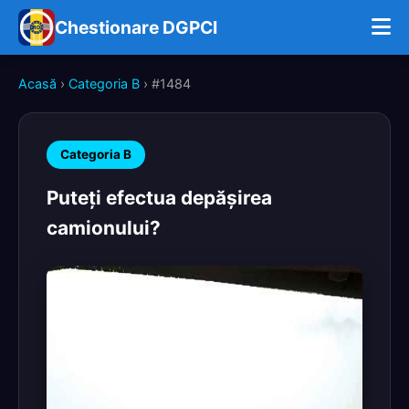
Chestionare DGPCI
Acasă
›
Categoria B
› #1484
Categoria B
Puteţi efectua depăşirea
camionului?