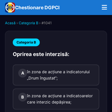
Chestionare DGPCI
Acasă
›
Categoria B
› #1041
Categoria B
Oprirea este interzisă:
în zona de acţiune a indicatorului
A
„Drum îngustat“;
în zona de acţiune a indicatoarelor
B
care interzic depăşirea;