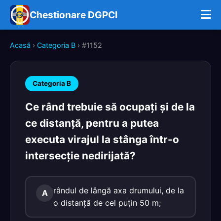
Chestionare DGPCI
Acasă
›
Categoria B
› #1152
Categoria B
Ce rând trebuie să ocupaţi şi de la
ce distanţă, pentru a putea
executa virajul la stânga într-o
intersecţie nedirijată?
rândul de lângă axa drumului, de la
A
o distanţă de cel puţin 50 m;