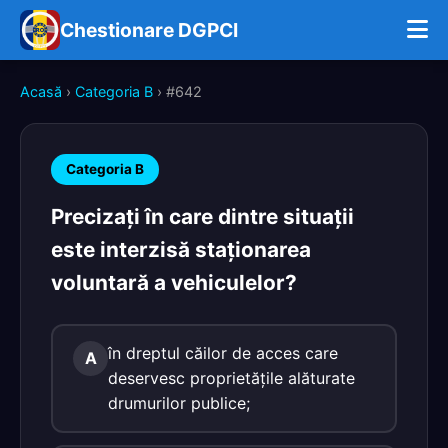
Chestionare DGPCI
Acasă
›
Categoria B
› #642
Categoria B
Precizaţi în care dintre situaţii
este interzisă staţionarea
voluntară a vehiculelor?
în dreptul căilor de acces care
A
deservesc proprietăţile alăturate
drumurilor publice;