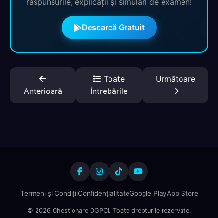
răspunsurile, explicații și simulări de examen!
Descarcă Gratuit
Toate
Următoare
Anterioară
Întrebările
Termeni și Condiții
Confidențialitate
Google Play
App Store
© 2026 Chestionare DGPCI. Toate drepturile rezervate.