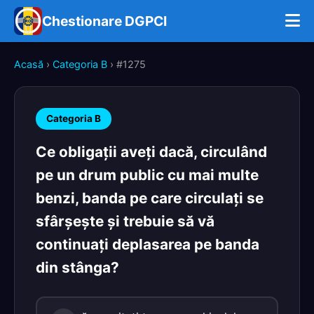
Chestionare DGPCI
Acasă
›
Categoria B
› #1275
Categoria B
Ce obligaţii aveţi dacă, circulând
pe un drum public cu mai multe
benzi, banda pe care circulaţi se
sfârşeşte şi trebuie să vă
continuaţi deplasarea pe banda
din stânga?