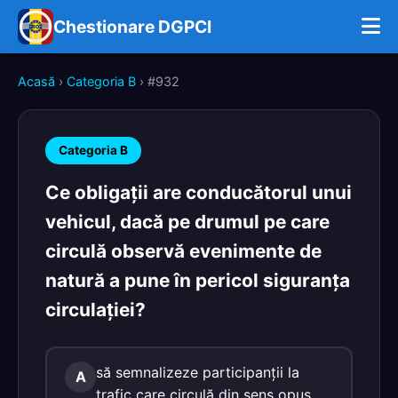
Chestionare DGPCI
Acasă
›
Categoria B
› #932
Categoria B
Ce obligații are conducătorul unui
vehicul, dacă pe drumul pe care
circulă observă evenimente de
natură a pune în pericol siguranța
circulației?
să semnalizeze participanţii la
A
trafic care circulă din sens opus,