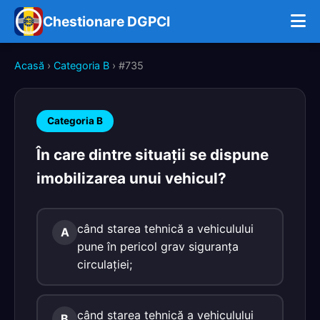
Chestionare DGPCI
Acasă
›
Categoria B
› #735
Categoria B
În care dintre situaţii se dispune
imobilizarea unui vehicul?
când starea tehnică a vehiculului
A
pune în pericol grav siguranţa
circulaţiei;
când starea tehnică a vehiculului
B