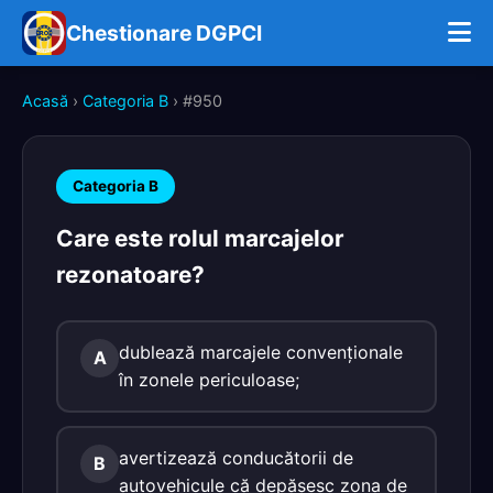
Chestionare DGPCI
Acasă
›
Categoria B
› #950
Categoria B
Care este rolul marcajelor
rezonatoare?
dublează marcajele convenţionale
A
în zonele periculoase;
avertizează conducătorii de
B
autovehicule că depăşesc zona de