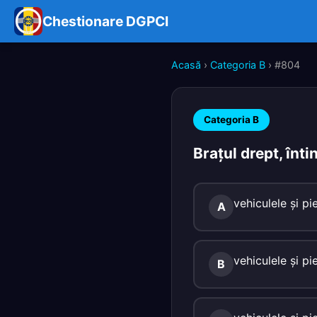
Chestionare DGPCI
Acasă
›
Categoria B
› #804
Categoria B
Braţul drept, înti
vehiculele şi pi
A
vehiculele şi pi
B