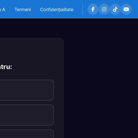
a A
Termeni
Confidențialitate
ntru: