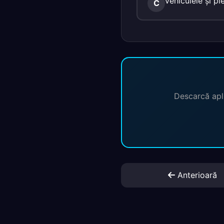
vehiculele şi pi
C
Descarcă apli
Anterioară