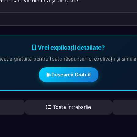
etonii care vin din faţă şi din spate.
Vrei explicații detaliate?
cația gratuită pentru toate răspunsurile, explicații și simul
Descarcă Gratuit
Toate Întrebările