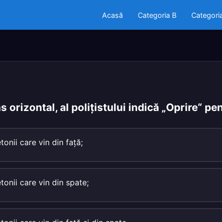
Acasă
Categoria B
Categori
ns orizontal, al poliţistului indică „Oprire“ pe
etonii care vin din faţă;
etonii care vin din spate;