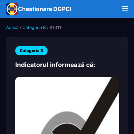
Chestionare DGPCI
Acasă
›
Categoria B
› #1311
Categoria B
Indicatorul informează că: